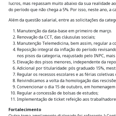
lucros, mas repassam muito abaixo da sua realidade a
do período que não chega a 5%. Por isso, neste ano, a ca
Além da questão salarial, entre as solicitações da categ
Manutenção da data-base em primeiro de março.
Renovação da CCT, das cláusulas sociais;
Manutenção Telemedicina, bem assim, regular a con
Reposição integral da inflação do período revisand
nos pisos da categoria, reajustado pelo INPC, mais 
Elevação dos pisos menores, independente da repos
Adicional por titularidade: pós graduado 15%, me
Regular os recessos escolares e as férias coletivas
Reivindicamos a volta da homologação das rescisõe
Convencionar o dia 15 de outubro, em homenagem 
Regular a concessão de bolsas de estudos;
Implementação de ticket refeição aos trabalhadore
Fortalecimento
Outro tema amplamente dialogado foi referente à Contr