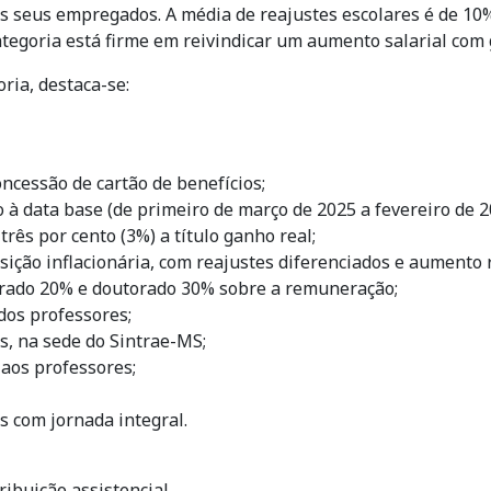
os seus empregados. A média de reajustes escolares é de 1
tegoria está firme em reivindicar um aumento salarial com ga
oria, destaca-se:
cessão de cartão de benefícios;
o à data base (de primeiro de março de 2025 a fevereiro de 
três por cento (3%) a título ganho real;
ição inflacionária, com reajustes diferenciados e aumento r
strado 20% e doutorado 30% sobre a remuneração;
 dos professores;
s, na sede do Sintrae-MS;
aos professores;
s com jornada integral.
ibuição assistencial.